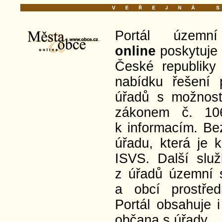
Portál územ
online
poskytuje 
České republiky
nabídku řešení 
úřadů s možností
zákonem č. 10
k informacím. Bez
úřadu, která je
ISVS. Další slu
z úřadů územní 
a obcí prostře
Portál obsahuje i
občana s úřady.