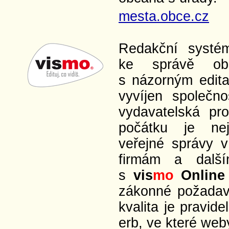
mesta.obce.cz
Redakční syst
ke správě ob
s názorným edit
vyvíjen společn
vydavatelská pro
počátku je nej
veřejné správy v
firmám a další
s
vis
mo
Online
zákonné požadavk
kvalita je pravid
erb, ve které web